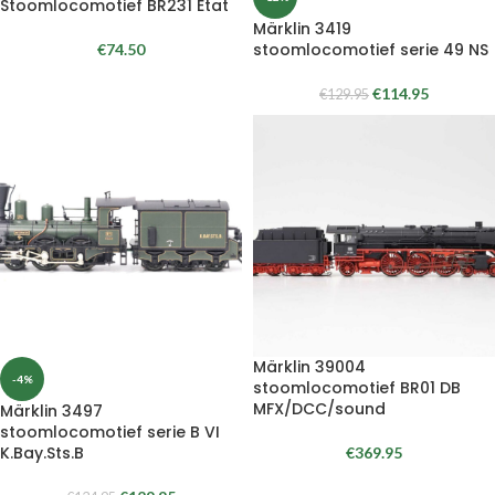
Stoomlocomotief BR231 Etat
Märklin 3419
stoomlocomotief serie 49 NS
€
74.50
€
114.95
€
129.95
Märklin 39004
-4%
stoomlocomotief BR01 DB
MFX/DCC/sound
Märklin 3497
stoomlocomotief serie B VI
K.Bay.Sts.B
€
369.95