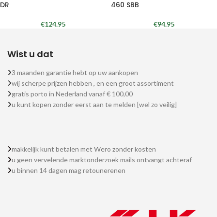
DR
460 SBB
€
124.95
€
94.95
Wist u dat
3 maanden garantie hebt op uw aankopen
wij scherpe prijzen hebben , en een groot assortiment
gratis porto in Nederland vanaf € 100,00
u kunt kopen zonder eerst aan te melden [wel zo veilig]
makkelijk kunt betalen met Wero zonder kosten
u geen vervelende marktonderzoek mails ontvangt achteraf
u binnen 14 dagen mag retounerenen