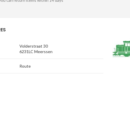
you can return items within 14 days
ES
Volderstraat 30
6231LC Meerssen
Route