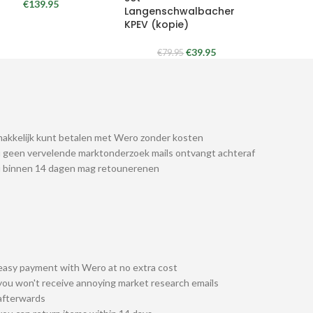
€
139.95
Langenschwalbacher
KPEV (kopie)
€
39.95
€
79.95
akkelijk kunt betalen met Wero zonder kosten
 geen vervelende marktonderzoek mails ontvangt achteraf
u binnen 14 dagen mag retounerenen
easy payment with Wero at no extra cost
you won't receive annoying market research emails
afterwards