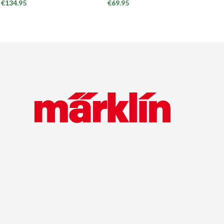
€
134.95
€
69.95