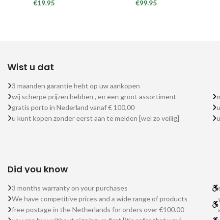
€
19.95
€
99.95
Wist u dat
3 maanden garantie hebt op uw aankopen
wij scherpe prijzen hebben , en een groot assortiment
m
gratis porto in Nederland vanaf € 100,00
u
u kunt kopen zonder eerst aan te melden [wel zo veilig]
Did you know
3 months warranty on your purchases
We have competitive prices and a wide range of products
free postage in the Netherlands for orders over €100.00