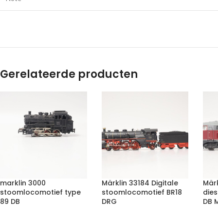
Gerelateerde producten
marklin 3000
Märklin 33184 Digitale
Märk
stoomlocomotief type
stoomlocomotief BR18
dies
89 DB
DRG
DB 