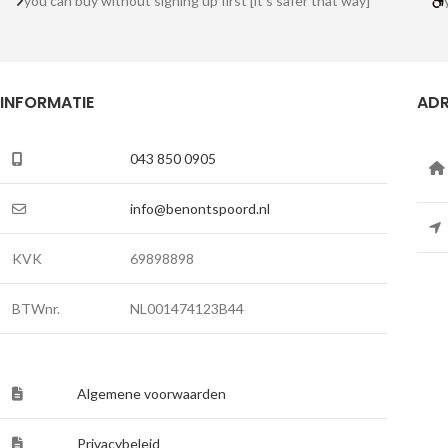
you can buy without signing up first [it's safer that way]
INFORMATIE
ADR
043 850 0905
info@benontspoord.nl
KVK
69898898
BTWnr.
NL001474123B44
Algemene voorwaarden
Privacybeleid