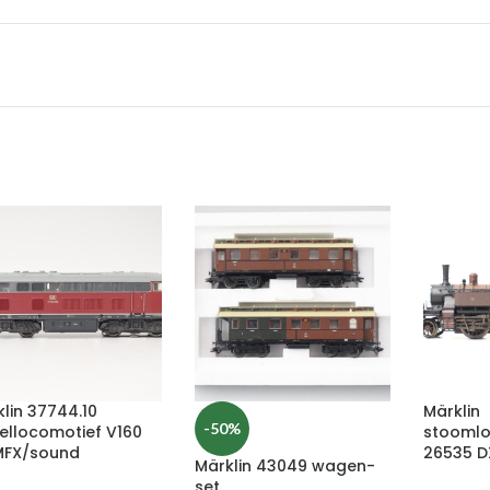
lin 37744.10
Märklin
-50%
ellocomotief V160
stoomlo
MFX/sound
26535 DX
Märklin 43049 wagen-
set