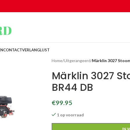
EN
CONTACT
VERLANGLIJST
Home
/
Uitgerangeerd
/
Märklin 3027 Stoo
Märklin 3027 S
BR44 DB
€
99.95
1 op voorraad
IN 