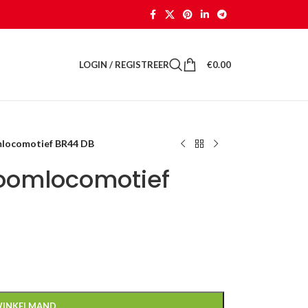
LOGIN / REGISTREER
€
0.00
mlocomotief BR44 DB
toomlocomotief
WINKELMAND