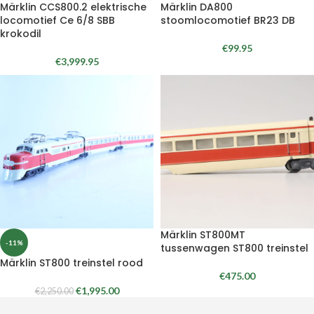
Märklin CCS800.2 elektrische
Märklin DA800
locomotief Ce 6/8 SBB
stoomlocomotief BR23 DB
krokodil
€
99.95
€
3,999.95
Märklin ST800MT
-11%
tussenwagen ST800 treinstel
Märklin ST800 treinstel rood
€
475.00
€
1,995.00
€
2,250.00