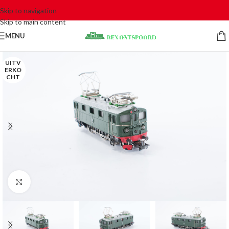
Skip to navigation
Skip to main content
MENU
UITV
ERKO
CHT
Click to enlarge