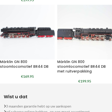
Märklin GN 800
Märklin GN 800
stoomlocomotief BR44 DB
stoomlocomotief BR44 DB
met ruitverpakking
€
169.95
€
199.95
Wist u dat
3 maanden garantie hebt op uw aankopen
wij scherpe prijzen hebben , en een groot assortiment