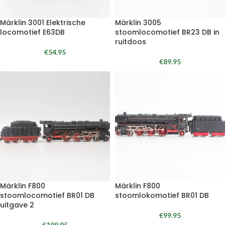
Märklin 3001 Elektrische
Märklin 3005
locomotief E63DB
stoomlocomotief BR23 DB in
ruitdoos
€
54.95
€
89.95
Märklin F800
Märklin F800
stoomlocomotief BR01 DB
stoomlokomotief BR01 DB
uitgave 2
€
99.95
€
199.95