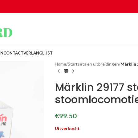
EN
CONTACT
VERLANGLIJST
Home
/
Startsets en uitbreidingen
/
Märklin
Märklin 29177 st
stoomlocomoti
€
99.50
Uitverkocht