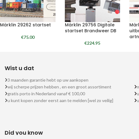
Märklin 29262 startset
Märklin 29756 Digitale
Mär
startset Brandweer DB
uitb
artn
€
75.00
€
224.95
Wist u dat
3 maanden garantie hebt op uw aankopen
wij scherpe prijzen hebben , en een groot assortiment
m
gratis porto in Nederland vanaf € 100,00
u
u kunt kopen zonder eerst aan te melden [wel zo veilig]
Did you know