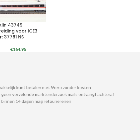
klin 43749
reiding voor ICE3
r: 37781 NS
€
164.95
akkelijk kunt betalen met Wero zonder kosten
 geen vervelende marktonderzoek mails ontvangt achteraf
u binnen 14 dagen mag retounerenen