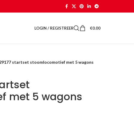
LOGIN / REGISTREER
€
0.00
 29177 startset stoomlocomotief met 5 wagons
artset
ef met 5 wagons