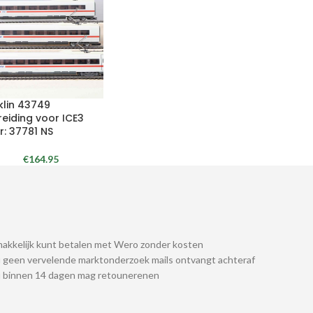
klin 43749
reiding voor ICE3
r: 37781 NS
€
164.95
akkelijk kunt betalen met Wero zonder kosten
 geen vervelende marktonderzoek mails ontvangt achteraf
u binnen 14 dagen mag retounerenen