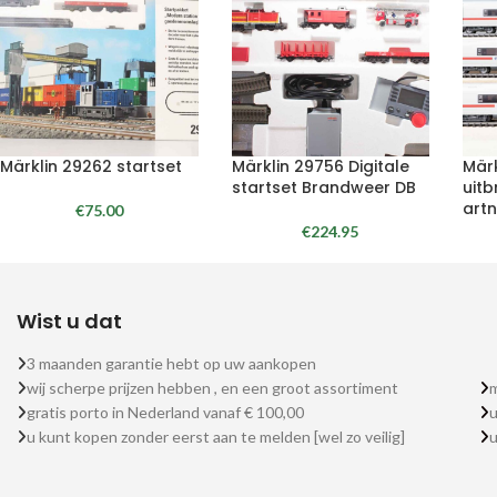
Märklin 29262 startset
Märklin 29756 Digitale
Mär
startset Brandweer DB
uitb
artn
€
75.00
€
224.95
Wist u dat
3 maanden garantie hebt op uw aankopen
wij scherpe prijzen hebben , en een groot assortiment
m
gratis porto in Nederland vanaf € 100,00
u
u kunt kopen zonder eerst aan te melden [wel zo veilig]