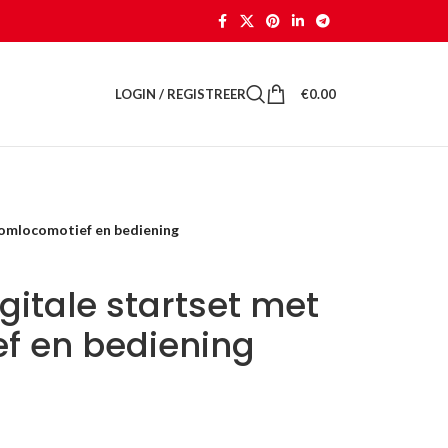
LOGIN / REGISTREER
€
0.00
oomlocomotief en bediening
gitale startset met
f en bediening