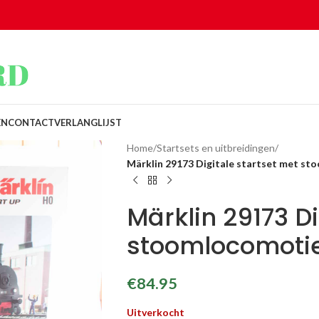
EN
CONTACT
VERLANGLIJST
Home
/
Startsets en uitbreidingen
/
Märklin 29173 Digitale startset met st
Märklin 29173 Di
stoomlocomotie
€
84.95
Uitverkocht