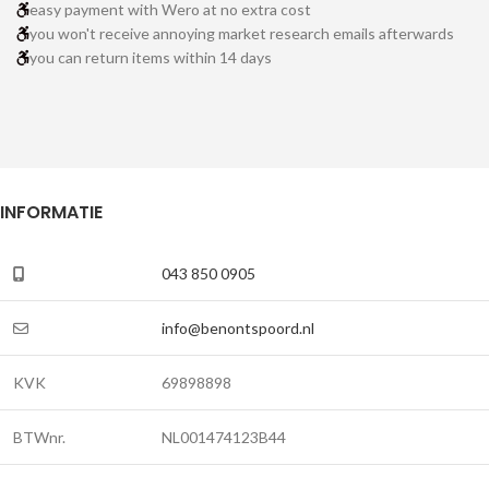
easy payment with Wero at no extra cost
you won't receive annoying market research emails afterwards
you can return items within 14 days
INFORMATIE
043 850 0905
info@benontspoord.nl
KVK
69898898
BTWnr.
NL001474123B44