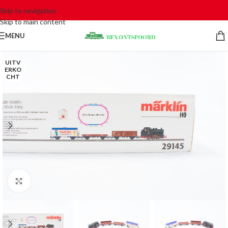
Skip to navigation
Skip to main content
MENU
UITV
ERKO
CHT
Click to enlarge