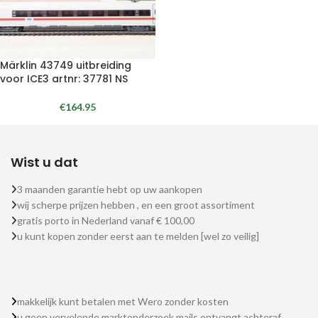
Märklin 43749 uitbreiding
voor ICE3 artnr: 37781 NS
€
164.95
Wist u dat
3 maanden garantie hebt op uw aankopen
wij scherpe prijzen hebben , en een groot assortiment
gratis porto in Nederland vanaf € 100,00
u kunt kopen zonder eerst aan te melden [wel zo veilig]
makkelijk kunt betalen met Wero zonder kosten
u geen vervelende marktonderzoek mails ontvangt achteraf