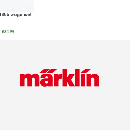
 4855 wagenset
€
84.95