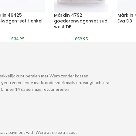
klin 46425
Märklin 4792
Märklin
elwagen-set Henkel
goederenwagenset sud
Eva DB
west DB
€
34.95
€
59.95
akkelijk kunt betalen met Wero zonder kosten
 geen vervelende marktonderzoek mails ontvangt achteraf
u binnen 14 dagen mag retounerenen
easy payment with Wero at no extra cost