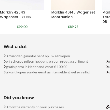
Märklin 42643
Märklin 46140 Wagenset
Mär
Wagenset IC+ NS
Montaunion
Ket
DB
€
99.00
€
89.95
Wist u dat
3 maanden garantie hebt op uw aankopen
wij scherpe prijzen hebben , en een groot assortiment
m
gratis porto in Nederland vanaf € 100,00
u
u kunt kopen zonder eerst aan te melden [wel zo veilig]
Did you know
3 months warranty on your purchases