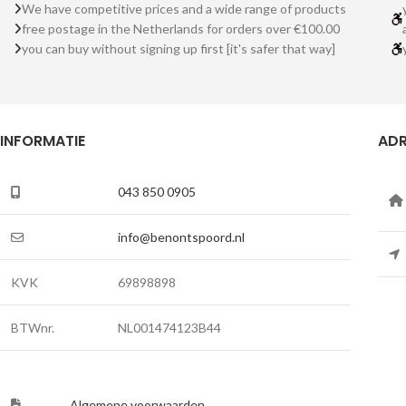
We have competitive prices and a wide range of products
free postage in the Netherlands for orders over €100.00
you can buy without signing up first [it's safer that way]
INFORMATIE
ADR
043 850 0905
info@benontspoord.nl
KVK
69898898
BTWnr.
NL001474123B44
Algemene voorwaarden