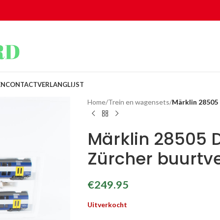
EN
CONTACT
VERLANGLIJST
Home
/
Trein en wagensets
/
Märklin 28505 
Märklin 28505 D
Zürcher buurtv
€
249.95
Uitverkocht