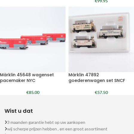
€
99.95
Märklin 45648 wagenset
Märklin 47892
pacemaker NYC
goederenwagen set SNCF
€
85.00
€
57.50
Wist u dat
3 maanden garantie hebt op uw aankopen
wij scherpe prijzen hebben , en een groot assortiment