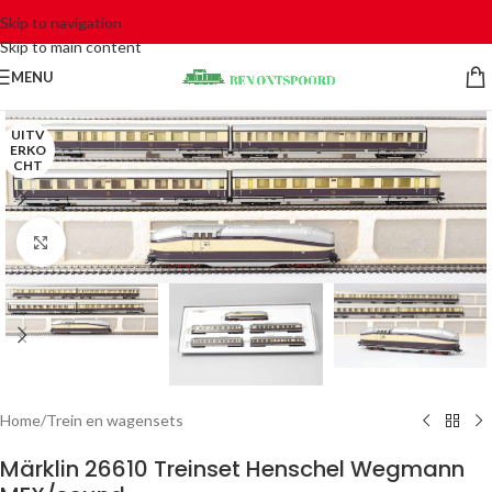
Skip to navigation
Skip to main content
MENU
UITV
ERKO
CHT
Click to enlarge
Home
/
Trein en wagensets
Märklin 26610 Treinset Henschel Wegmann