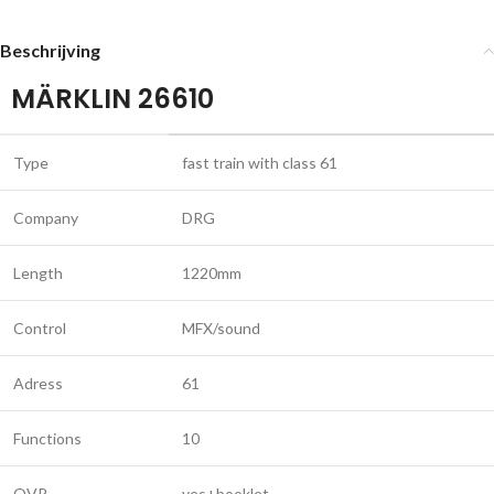
Beschrijving
MÄRKLIN 26610
Type
fast train with class 61
Company
DRG
Length
1220mm
Control
MFX/sound
Adress
61
Functions
10
OVP
yes+booklet