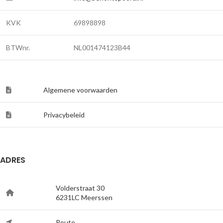
KVK
69898898
BTWnr.
NL001474123B44
Algemene voorwaarden
Privacybeleid
ADRES
Volderstraat 30
6231LC Meerssen
Route