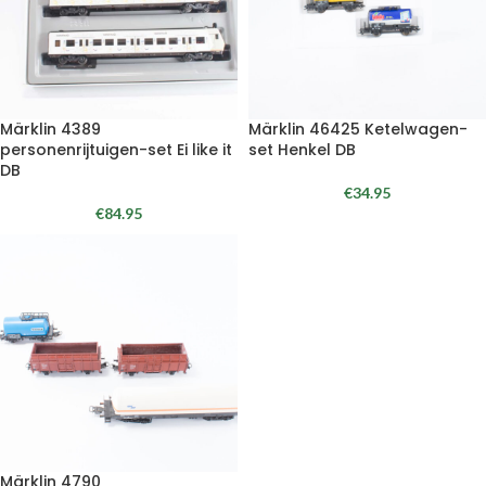
Märklin 4389
Märklin 46425 Ketelwagen-
personenrijtuigen-set Ei like it
set Henkel DB
DB
€
34.95
€
84.95
Märklin 4790