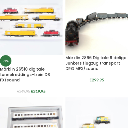
Märklin 2866 Digitale 9 delige
-9%
Junkers flugzug transport
DRG MFX/sound
Märklin 26510 digitale
tunnelreddings-trein DB
FX/sound
€
299.95
€
319.95
€
349.95