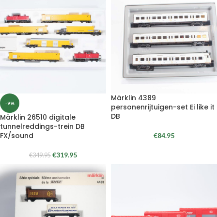
Märklin 4389
-9%
personenrijtuigen-set Ei like it
DB
Märklin 26510 digitale
tunnelreddings-trein DB
FX/sound
€
84.95
€
319.95
€
349.95