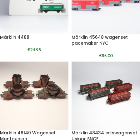
Märklin 4488
Märklin 45648 wagenset
pacemaker NYC
€
24.95
€
85.00
Märklin 46140 Wagenset
Märklin 48434 ertswagenset
Montaunion
Usinor SNCF