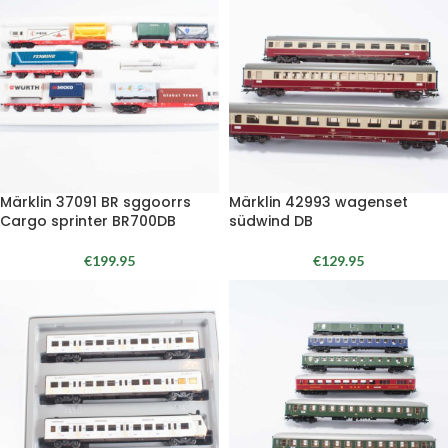
Märklin 37091 BR sggoorrs
Märklin 42993 wagenset
Cargo sprinter BR700DB
südwind DB
€
199.95
€
129.95