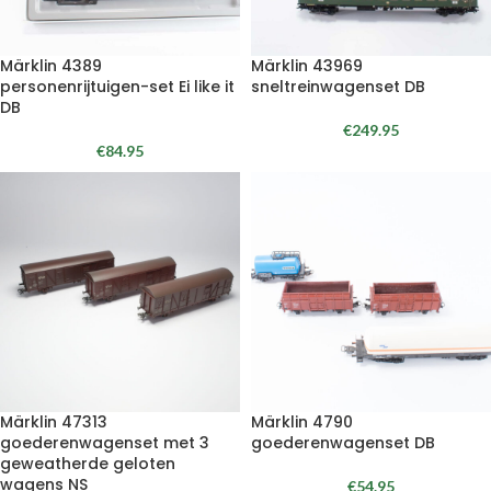
Märklin 4389
Märklin 43969
personenrijtuigen-set Ei like it
sneltreinwagenset DB
DB
€
249.95
€
84.95
Märklin 47313
Märklin 4790
goederenwagenset met 3
goederenwagenset DB
geweatherde geloten
wagens NS
€
54.95