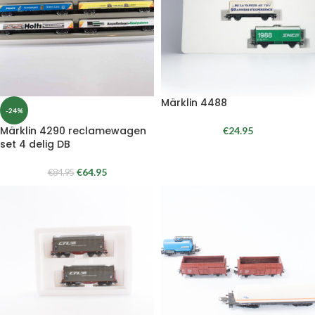
Märklin 4488
-24%
Märklin 4290 reclamewagen
€
24.95
set 4 delig DB
€
64.95
€
84.95