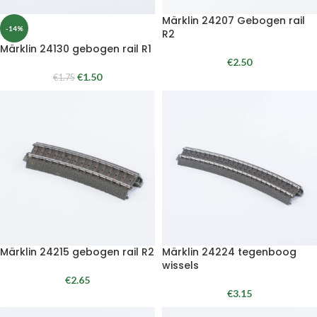
Märklin 24207 Gebogen rail
-14%
R2
Märklin 24130 gebogen rail R1
€
2.50
€
1.50
€
1.75
Märklin 24215 gebogen rail R2
Märklin 24224 tegenboog
wissels
€
2.65
€
3.15