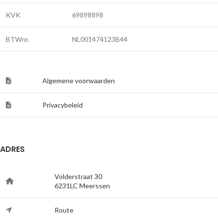
KVK
69898898
BTWnr.
NL001474123B44
Algemene voorwaarden
Privacybeleid
ADRES
Volderstraat 30
6231LC Meerssen
Route