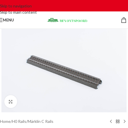
Skip to navigation
Skip to main content
MENU
Click to enlarge
Home
/
H0 Rails
/
Märklin C Rails