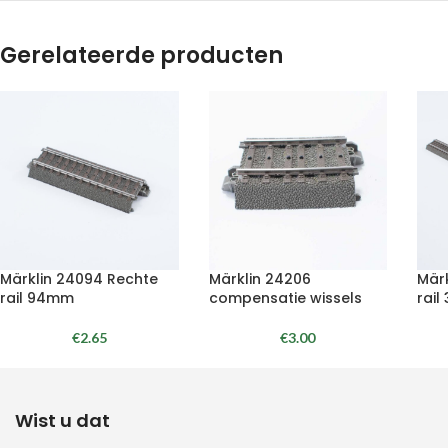
Gerelateerde producten
Märklin 24094 Rechte
Märklin 24206
Mär
rail 94mm
compensatie wissels
rai
€
2.65
€
3.00
Wist u dat