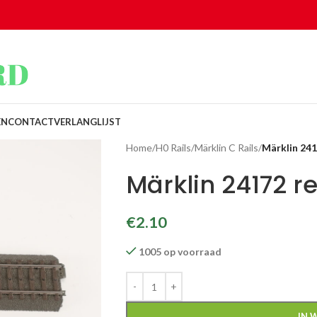
EN
CONTACT
VERLANGLIJST
Home
/
H0 Rails
/
Märklin C Rails
/
Märklin 241
Märklin 24172 r
€
2.10
1005 op voorraad
IN 