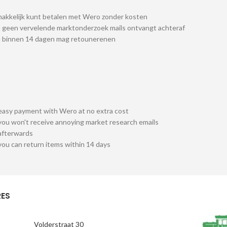
akkelijk kunt betalen met Wero zonder kosten
 geen vervelende marktonderzoek mails ontvangt achteraf
u binnen 14 dagen mag retounerenen
easy payment with Wero at no extra cost
you won't receive annoying market research emails
afterwards
you can return items within 14 days
ES
Volderstraat 30