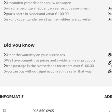
3 maanden garantie hebt op uw aankopen
wij scherpe prijzen hebben , en een groot assortiment
m
gratis porto in Nederland vanaf € 100,00
u
u kunt kopen zonder eerst aan te melden [wel zo veilig]
Did you know
3 months warranty on your purchases
We have competitive prices and a wide range of products
free postage in the Netherlands for orders over €100.00
you can buy without signing up first [it's safer that way]
INFORMATIE
ADR
043 850 0905