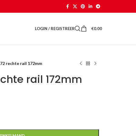
LOGIN / REGISTREER
€
0.00
72 rechte rail 172mm
echte rail 172mm
WINKELMAND