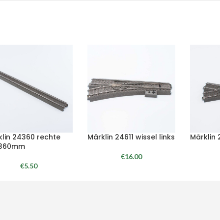
klin 24360 rechte
Märklin 24611 wissel links
Märklin 
l 360mm
€
16.00
€
5.50