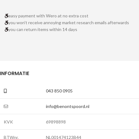
easy payment with Wero at no extra cost
you won't receive annoying market research emails afterwards
you can return items within 14 days
INFORMATIE
043 850 0905
info@benontspoord.nl
KVK
69898898
BTWnr.
NL001474123B44