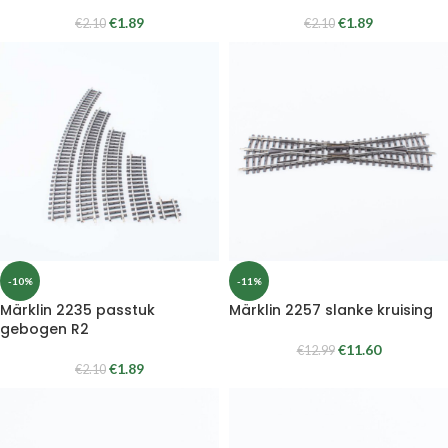
€
1.89
€
1.89
€
2.10
€
2.10
-10%
-11%
Märklin 2235 passtuk
Märklin 2257 slanke kruising
gebogen R2
€
11.60
€
12.99
€
1.89
€
2.10