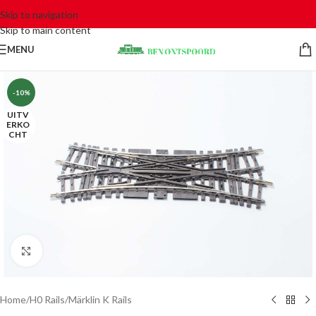
Skip to navigation
Skip to main content
MENU
-10%
UITV
ERKO
CHT
Click to enlarge
Home
/
H0 Rails
/
Märklin K Rails