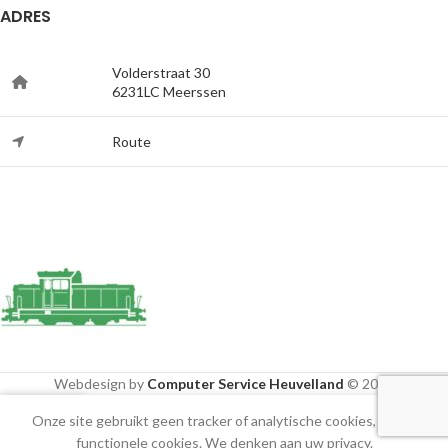
ADRES
Volderstraat 30
6231LC Meerssen
Route
Webdesign by
Computer Service Heuvelland
© 2020
Onze site gebruikt geen tracker of analytische cookies, alleen
Shop
Cart
Mijn account
functionele cookies. We denken aan uw privacy.