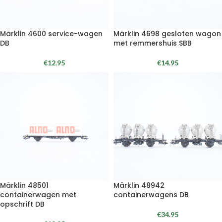
Märklin 4600 service-wagen
Märklin 4698 gesloten wagon
DB
met remmershuis SBB
€
12.95
€
14.95
Märklin 48501
Märklin 48942
containerwagen met
containerwagens DB
opschrift DB
€
34.95