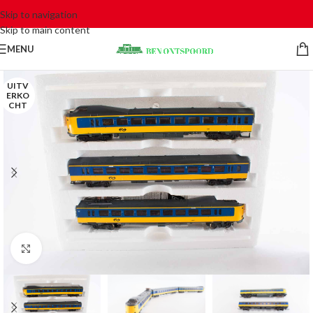
Skip to navigation
Skip to main content
MENU
UITV
ERKO
CHT
Click to enlarge