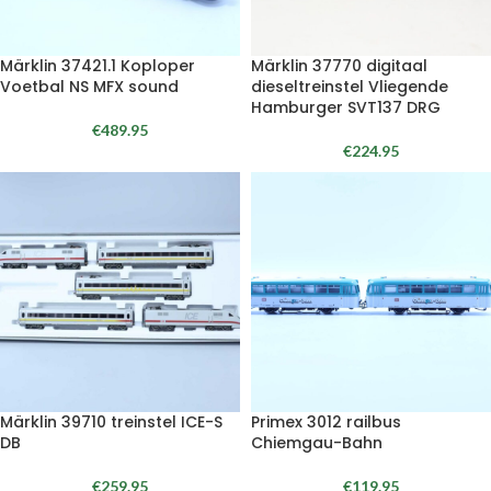
Märklin 37421.1 Koploper
Märklin 37770 digitaal
Voetbal NS MFX sound
dieseltreinstel Vliegende
Hamburger SVT137 DRG
€
489.95
€
224.95
Märklin 39710 treinstel ICE-S
Primex 3012 railbus
DB
Chiemgau-Bahn
€
259.95
€
119.95