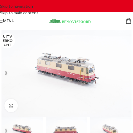
Skip to navigation
Skip to main content
MENU
UITV
ERKO
CHT
Click to enlarge