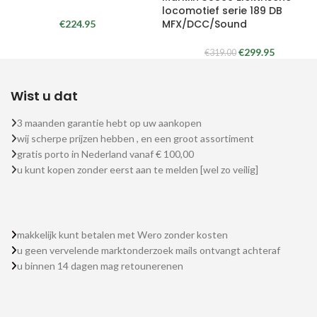
locomotief serie 189 DB
MFX/DCC/Sound
€
224.95
€
299.95
€
319.00
Wist u dat
3 maanden garantie hebt op uw aankopen
wij scherpe prijzen hebben , en een groot assortiment
gratis porto in Nederland vanaf € 100,00
u kunt kopen zonder eerst aan te melden [wel zo veilig]
makkelijk kunt betalen met Wero zonder kosten
u geen vervelende marktonderzoek mails ontvangt achteraf
u binnen 14 dagen mag retounerenen