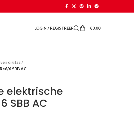
LOGIN / REGISTREER
€
0.00
ven digitaal
/
 Re6/6 SBB AC
e elektrische
/6 SBB AC