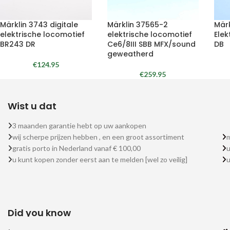
Märklin 3743 digitale
Märklin 37565-2
Märk
elektrische locomotief
elektrische locomotief
Elek
BR243 DR
Ce6/8III SBB MFX/sound
DB
geweatherd
€
124.95
€
259.95
Wist u dat
3 maanden garantie hebt op uw aankopen
wij scherpe prijzen hebben , en een groot assortiment
m
gratis porto in Nederland vanaf € 100,00
u
u kunt kopen zonder eerst aan te melden [wel zo veilig]
Did you know