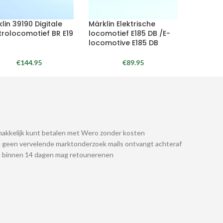
lin 39190 Digitale
Märklin Elektrische
trolocomotief BR E19
locomotief E185 DB /E-
locomotive E185 DB
€
144.95
€
89.95
akkelijk kunt betalen met Wero zonder kosten
 geen vervelende marktonderzoek mails ontvangt achteraf
u binnen 14 dagen mag retounerenen