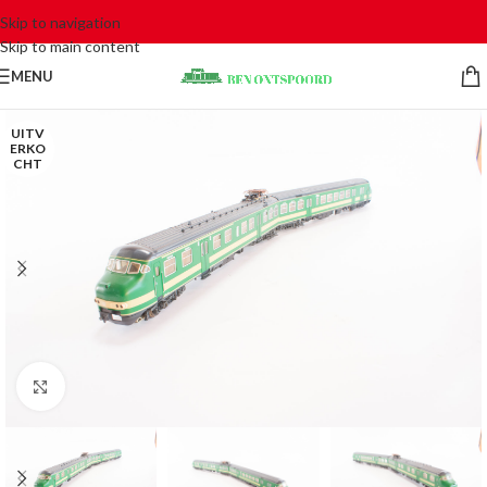
Skip to navigation
Skip to main content
MENU
UITV
ERKO
CHT
Click to enlarge