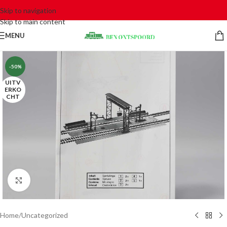
Skip to navigation
Skip to main content
MENU
-50%
UITV
ERKO
CHT
Click to enlarge
Home
/
Uncategorized