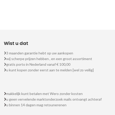
Wist u dat
3 maanden garantie hebt op uw aankopen
wij scherpe prijzen hebben , en een groot assortiment
gratis porto in Nederland vanaf € 100,00
u kunt kopen zonder eerst aan te melden [wel zo veilig]
makkelijk kunt betalen met Wero zonder kosten
u geen vervelende marktonderzoek mails ontvangt achteraf
u binnen 14 dagen mag retounerenen