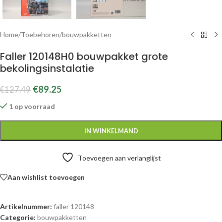
Home
/
Toebehoren
/
bouwpakketten
Faller 120148H0 bouwpakket grote
bekolingsinstalatie
€
89.25
€
127.49
1 op voorraad
IN WINKELMAND
Toevoegen aan verlanglijst
Aan wishlist toevoegen
Artikelnummer:
faller 120148
Categorie:
bouwpakketten