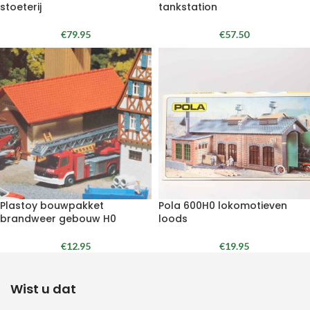
stoeterij
tankstation
€
79.95
€
57.50
Plastoy bouwpakket
Pola 600H0 lokomotieven
brandweer gebouw H0
loods
€
12.95
€
19.95
Wist u dat