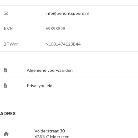
info@benontspoord.nl
KVK
69898898
BTWnr.
NL001474123B44
Algemene voorwaarden
Privacybeleid
ADRES
Volderstraat 30
6231LC Meerssen