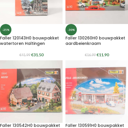
-25%
-30%
Faller 120143H0 bouwpakket
Faller 130260H0 bouwpakket
watertoren Haltingen
aardbeienkraam
€
31.50
€
11.90
€
41.99
€
16.99
Faller 130542H0 bouwpakket
Faller 130591H0 bouwpakket