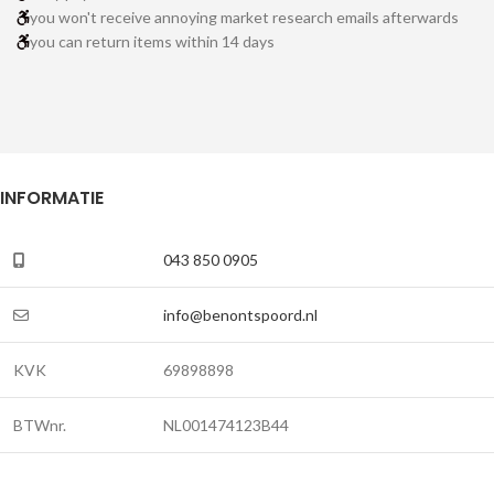
you won't receive annoying market research emails afterwards
you can return items within 14 days
INFORMATIE
043 850 0905
info@benontspoord.nl
KVK
69898898
BTWnr.
NL001474123B44