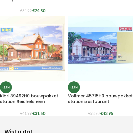
€
24.50
€
34.99
-25%
-25%
Kibri 39492H0 bouwpakket
Vollmer 45715H0 bouwpakket
station Reichelsheim
stationsrestaurant
€
31.50
€
43.95
€
41.99
€
58.70
Wist u dat