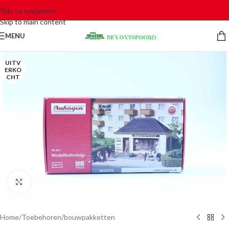
Skip to navigation
Skip to main content
MENU
UITV
ERKO
CHT
Click to enlarge
Home
/
Toebehoren
/
bouwpakketten