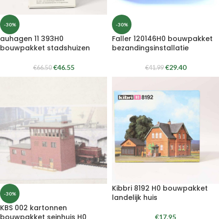
-30%
-30%
auhagen 11 393H0
Faller 120146H0 bouwpakket
bouwpakket stadshuizen
bezandingsinstallatie
€
46.55
€
29.40
€
66.50
€
41.99
Kibbri 8192 H0 bouwpakket
-30%
landelijk huis
KBS 002 kartonnen
bouwpakket seinhuis H0
€
17.95