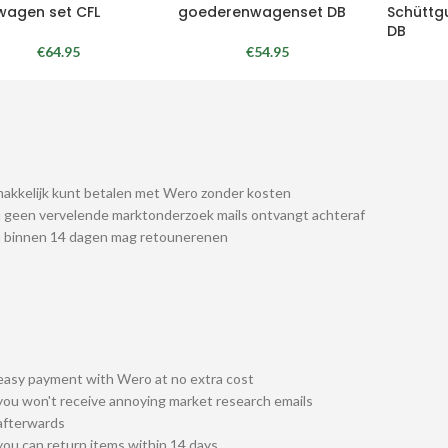
lwagen set CFL
goederenwagenset DB
Schüttg
DB
€
64.95
€
54.95
akkelijk kunt betalen met Wero zonder kosten
 geen vervelende marktonderzoek mails ontvangt achteraf
u binnen 14 dagen mag retounerenen
easy payment with Wero at no extra cost
you won't receive annoying market research emails
afterwards
you can return items within 14 days