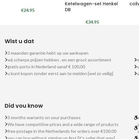
Ketelwagen-set Henkel
coi
DB
€
24.95
€
34.95
Wist u dat
3 maanden garantie hebt op uw aankopen
wij scherpe prijzen hebben , en een groot assortiment
m
gratis porto in Nederland vanaf € 100,00
u
u kunt kopen zonder eerst aan te melden [wel zo veilig]
Did you know
3 months warranty on your purchases
We have competitive prices and a wide range of products
free postage in the Netherlands for orders over €100.00
you can buy without signing up first [it's safer that way]