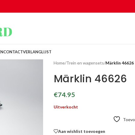
EN
CONTACT
VERLANGLIJST
Home
/
Trein en wagensets
/
Märklin 46626
Märklin 46626
€
74.95
Uitverkocht
Toevoe
Aan wishlist toevoegen