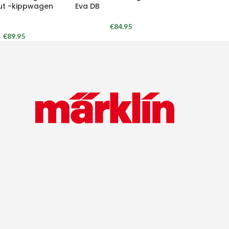
ut -kippwagen
Eva DB
€
84.95
€
89.95