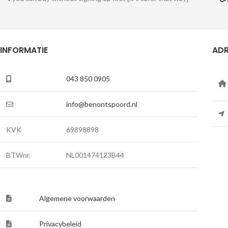
INFORMATIE
ADR
043 850 0905
info@benontspoord.nl
KVK
69898898
BTWnr.
NL001474123B44
Algemene voorwaarden
Privacybeleid