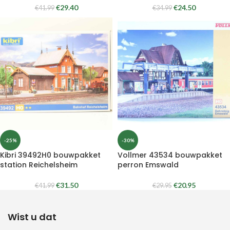
€
29.40
€
24.50
€
41.99
€
34.99
-25%
-30%
Kibri 39492H0 bouwpakket
Vollmer 43534 bouwpakket
station Reichelsheim
perron Emswald
€
31.50
€
20.95
€
41.99
€
29.95
Wist u dat