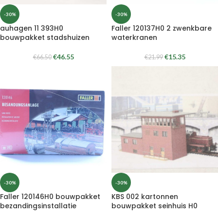
-30%
-30%
auhagen 11 393H0
Faller 120137H0 2 zwenkbare
bouwpakket stadshuizen
waterkranen
€
46.55
€
15.35
€
66.50
€
21.99
-30%
-30%
Faller 120146H0 bouwpakket
KBS 002 kartonnen
bezandingsinstallatie
bouwpakket seinhuis H0