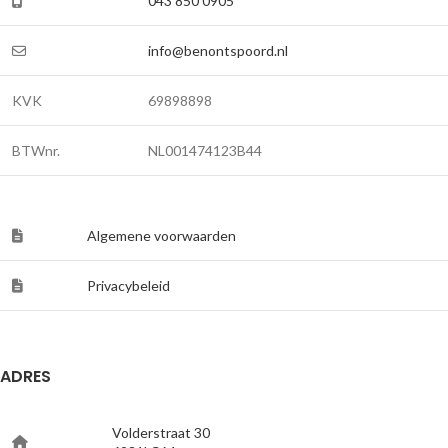
043 850 0905
info@benontspoord.nl
KVK
69898898
BTWnr.
NL001474123B44
Algemene voorwaarden
Privacybeleid
ADRES
Volderstraat 30