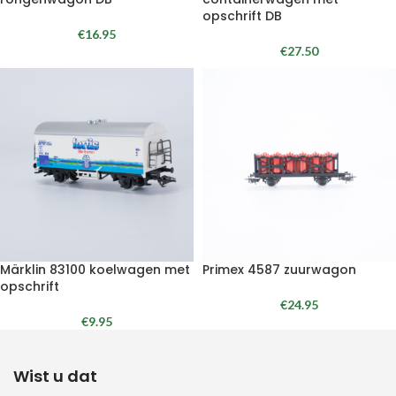
opschrift DB
€
16.95
€
27.50
Märklin 83100 koelwagen met
Primex 4587 zuurwagon
opschrift
€
24.95
€
9.95
Wist u dat