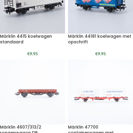
Märklin 4415 koelwagen
Märklin 44181 koelwagen met
standaard
opschrift
€
9.95
€
9.95
Märklin 4607/313/2
Märklin 47700
rongenwagon DB
containerwagen met