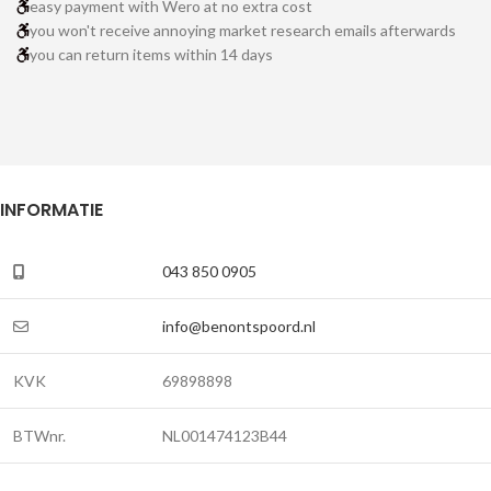
easy payment with Wero at no extra cost
you won't receive annoying market research emails afterwards
you can return items within 14 days
INFORMATIE
043 850 0905
info@benontspoord.nl
KVK
69898898
BTWnr.
NL001474123B44